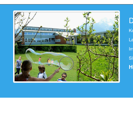
D
K
L
I
S
H