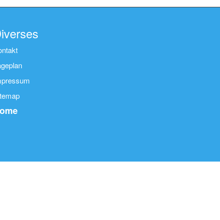
iverses
ontakt
ageplan
mpressum
itemap
ome