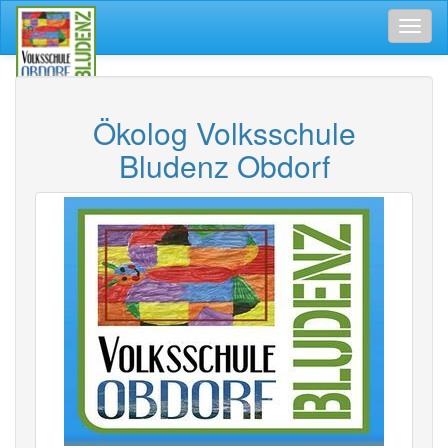
Toggl
naviga
Ökolog Volksschule
Bludenz Obdorf